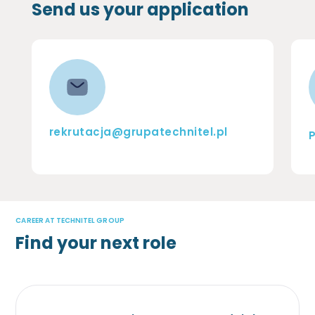
Send us your application
rekrutacja@grupatechnitel.pl
P
CAREER AT TECHNITEL GROUP
Find your next role