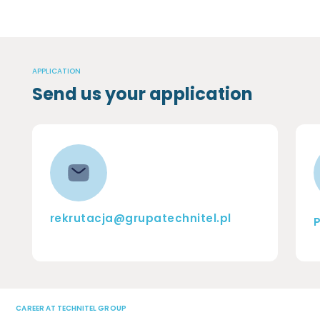
APPLICATION
Send us your application
rekrutacja@grupatechnitel.pl
P
CAREER AT TECHNITEL GROUP