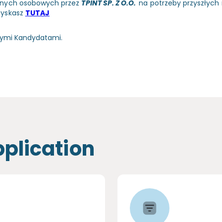
anych osobowych przez
TPINT SP. Z O.O.
na potrzeby przyszłych 
zyskasz
TUTAJ
nymi Kandydatami.
pplication