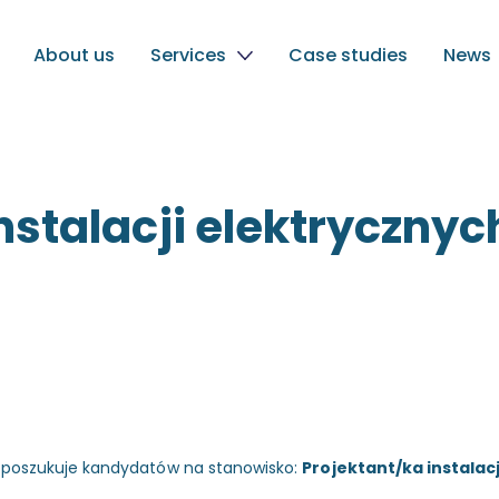
About us
Services
Case studies
News
nstalacji elektrycznych
y poszukuje kandydatów na stanowisko:
Projektant/ka instalacj