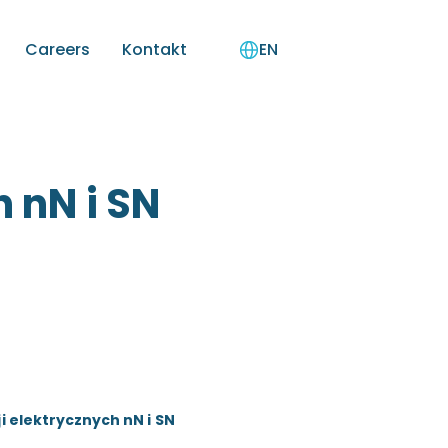
Careers
Kontakt
EN
 nN i SN
i elektrycznych nN i SN