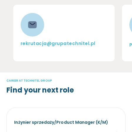
rekrutacja@grupatechnitel.pl
P
CAREER AT TECHNITEL GROUP
Find your next role
Inżynier sprzedaży/Product Manager (K/M)