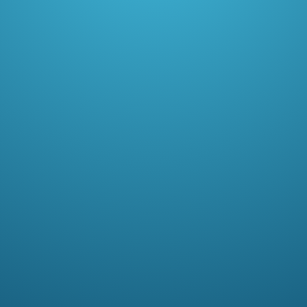
+48 42 6564098
info@technitel.pl
Technitel Polska S.A.
Stefanii Kuropatwińskiej 16
95-100 Zgierz
KRS 0000458035
NIP 726 252 79 99
REGON 100151546