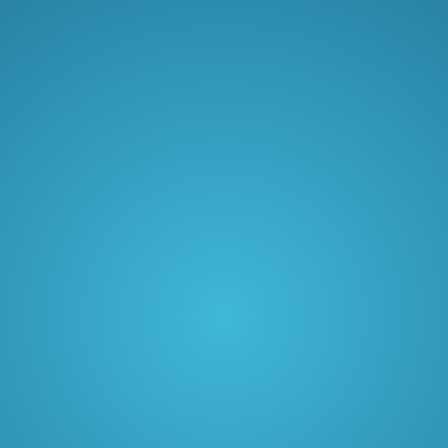
ZOE Sp. z o. o.
Technitel GmbH
Infratel Sp. z o. o.
Technigas Sp. z o. o.
Verbitech Sp. z o. o.
Technitel Polska S.A.