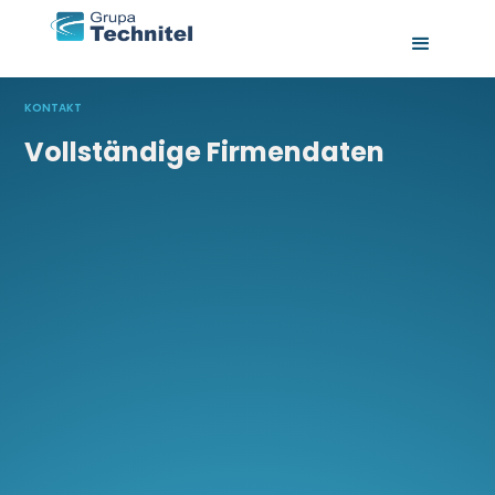
KONTAKT
Vollständige Firmendaten
Technitel Polska S.A.
Technitel Rail Sp. z o. o.