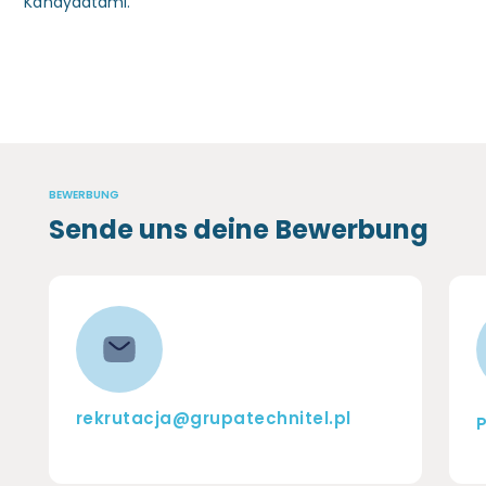
Kandydatami.
BEWERBUNG
Sende uns deine Bewerbung
rekrutacja@grupatechnitel.pl
P