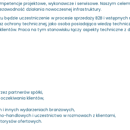
mpetencje projektowe, wykonawcze i serwisowe. Naszym celem j
ezawodność działania nowoczesnej infrastruktury.
 będzie uczestniczenie w procesie sprzedaży B2B i wstępnyc
oraz ochrony technicznej, jako osoba posiadająca wiedzę techn
lientów. Praca na tym stanowisku łączy aspekty techniczne z d
ez partnerów spółki,
oczekiwania klientów,
h i innych wydarzeniach branżowych,
no-handlowych i uczestnictwo w rozmowach z klientami,
ztorysów ofertowych.