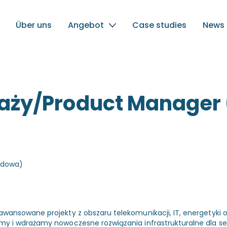
Über uns
Angebot
Case studies
News
daży/Product Manager
rydowa)
zaawansowane projekty z obszaru telekomunikacji, IT, energetyk
ymy i wdrażamy nowoczesne rozwiązania infrastrukturalne dla s