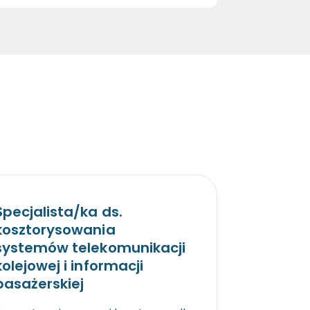
Specjalista/ka ds.
kosztorysowania
systemów telekomunikacji
kolejowej i informacji
pasażerskiej