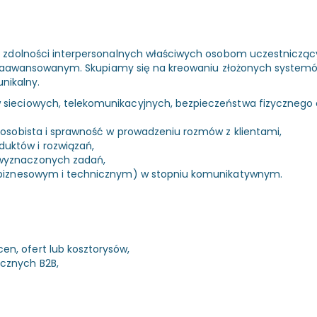
zdolności interpersonalnych właściwych osobom uczestniczący
ozaawansowanym. Skupiamy się na kreowaniu złożonych systemów
unikalny.
 sieciowych, telekomunikacyjnych, bezpieczeństwa fizycznego
a osobista i sprawność w prowadzeniu rozmów z klientami,
uktów i rozwiązań,
 wyznaczonych zadań,
 (biznesowym i technicznym) w stopniu komunikatywnym.
n, ofert lub kosztorysów,
cznych B2B,