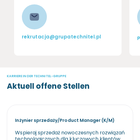
rekrutacja@grupatechnitel.pl
P
KARRIERE IN DER TECHNITEL-GRUPPE
Aktuell offene Stellen
Inżynier sprzedaży/Product Manager (K/M)
Wspieraj sprzedaż nowoczesnych rozwiązań
technologicznych dla kluczowych klientów